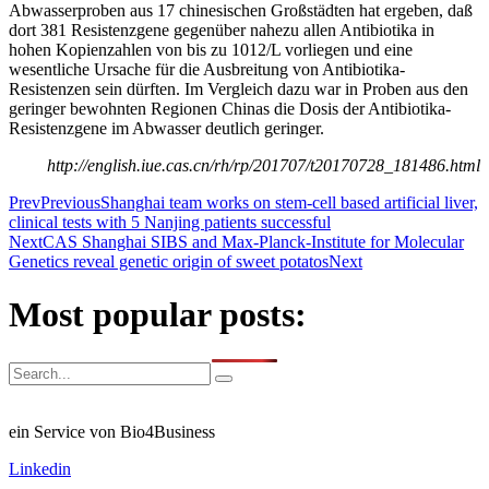
Abwasserproben aus 17 chinesischen Großstädten hat ergeben, daß
dort 381 Resistenzgene gegenüber nahezu allen Antibiotika in
hohen Kopienzahlen von bis zu 1012/L vorliegen und eine
wesentliche Ursache für die Ausbreitung von Antibiotika-
Resistenzen sein dürften. Im Vergleich dazu war in Proben aus den
geringer bewohnten Regionen Chinas die Dosis der Antibiotika-
Resistenzgene im Abwasser deutlich geringer.
http://english.iue.cas.cn/rh/rp/201707/t20170728_181486.html
Prev
Previous
Shanghai team works on stem-cell based artificial liver,
clinical tests with 5 Nanjing patients successful
Next
CAS Shanghai SIBS and Max-Planck-Institute for Molecular
Genetics reveal genetic origin of sweet potatos
Next
Most popular posts:
ein Service von Bio4Business
Linkedin