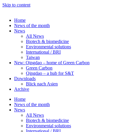
Skip to content
Home
News of the month
News
All News
Biotech & biomedicine
Environmental solutions
International / BRI
Taiwan
New: Qingdao – home of Green Carbon
Green Carbon
Qingdao – a hub for S&T
Downloads
Blick nach Asien
Archive
Home
News of the month
News
All News
Biotech & biomedicine
Environmental solutions
International / BRI